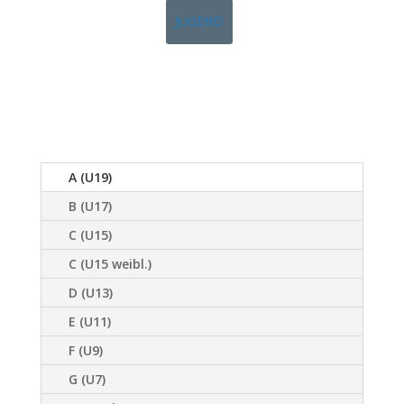
JUGEND
A (U19)
B (U17)
C (U15)
C (U15 weibl.)
D (U13)
E (U11)
F (U9)
G (U7)